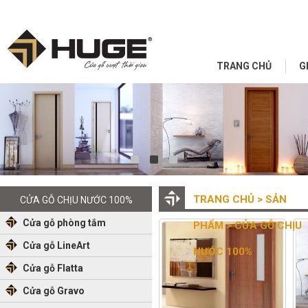
TRANG CHỦ
G
TRANG CHỦ
>
SẢN
CỬA GỖ CHỊU NƯỚC 100%
Cửa gỗ phòng tắm
PHẨM
> CỬA GỖ CHỊU
Cửa gỗ LineArt
NƯỚC 100%
Cửa gỗ Flatta
Cửa gỗ Gravo