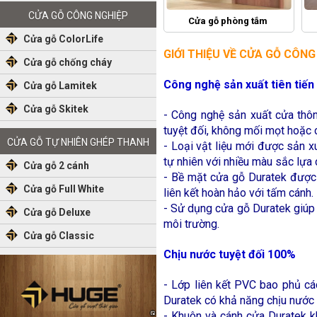
CỬA GỖ CÔNG NGHIỆP
Cửa gỗ phòng tắm
Cửa gỗ ColorLife
GIỚI THIỆU VỀ CỬA GỖ CÔN
Cửa gỗ chống cháy
Công nghệ sản xuất tiên tiế
Cửa gỗ Lamitek
Cửa gỗ Skitek
-
Công nghệ sản xuất cửa thô
tuyệt đối, không mối mọt hoặc 
CỬA GỖ TỰ NHIÊN GHÉP THANH
-
Loại vật liệu mới được sản x
tự nhiên với nhiều màu sắc lựa 
Cửa gỗ 2 cánh
-
Bề mặt cửa gỗ Duratek được h
Cửa gỗ Full White
liên kết hoàn hảo với tấm cánh
-
Sử dụng cửa gỗ Duratek giúp h
Cửa gỗ Deluxe
môi trường.
Cửa gỗ Classic
Chịu nước tuyệt đối 100%
-
Lớp liên kết PVC bao phủ cá
Duratek có khả năng chịu nước
-
Khuôn và cánh cửa Duratek kh