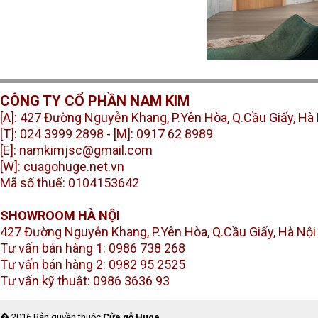
CÔNG TY CỔ PHẦN NAM KIM
[A]: 427 Đường Nguyễn Khang, P.Yên Hòa, Q.Cầu Giấy, Hà
[T]: 024 3999 2898 -
[M]: 0917 62 8989
[E]: namkimjsc@gmail.com
[W]: cuagohuge.net.vn
Mã số thuế: 0104153642
SHOWROOM HÀ NỘI
427 Đường Nguyễn Khang, P.Yên Hòa, Q.Cầu Giấy, Hà Nội
Tư vấn bán hàng 1: 0986 738 268
Tư vấn bán hàng 2: 0982 95 2525
Tư vấn kỹ thuật: 0986 3636 93
� 2016 Bản quyền thuộc
Cửa gỗ Huge