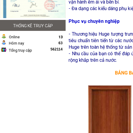
vận hành êm ái và bền bỉ.
-
Đa dạng các kiểu dáng phụ ki
Phục vụ chuyên nghiệp
THỐNG KÊ TRUY CẬP
-
Thương hiệu Huge tượng trưng
Online
13
tiêu chuẩn tiên tiến từ các n
Hôm nay
63
Huge trên toàn hệ thống từ sản
562114
Tổng truy cập
-
Nhu cầu của bạn có thể đáp 
rộng khắp trên cả nước.
BẢNG B