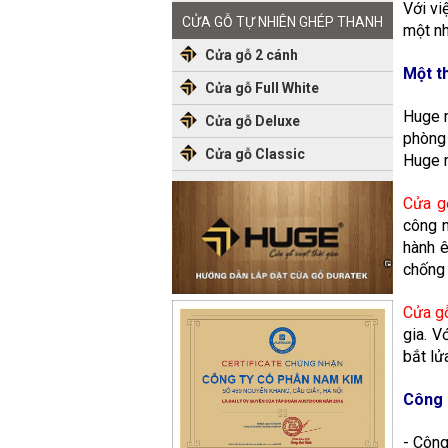
Với vi
CỬA GỖ TỰ NHIÊN GHÉP THANH
một nh
Cửa gỗ 2 cánh
Một t
Cửa gỗ Full White
Huge m
Cửa gỗ Deluxe
phòng 
Cửa gỗ Classic
Huge m
Cửa g
công n
hành ê
chống 
Cửa g
gia. V
bắt lử
Công 
- Công