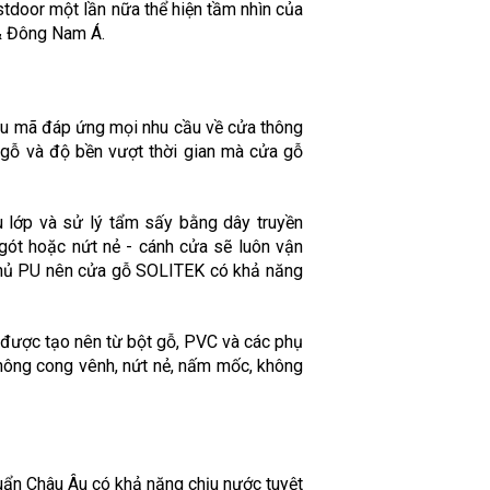
door một lần nữa thể hiện tầm nhìn của
 & Đông Nam Á.
ẫu mã đáp ứng mọi nhu cầu về cửa thông
 gỗ và độ bền vượt thời gian mà cửa gỗ
 lớp và sử lý tẩm sấy bằng dây truyền
gót hoặc nứt nẻ - cánh cửa sẽ luôn vận
p phủ PU nên cửa gỗ SOLITEK có khả năng
 được tạo nên từ bột gỗ, PVC và các phụ
không cong vênh, nứt nẻ, nấm mốc, không
ẩn Châu Âu có khả năng chịu nước tuyệt