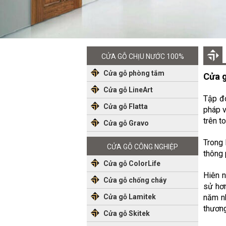
CỬA GỖ CHỊU NƯỚC 100%
Cửa gỗ phòng tắm
Cửa g
Cửa gỗ LineArt
Tập đo
Cửa gỗ Flatta
pháp v
trên t
Cửa gỗ Gravo
Trong 
CỬA GỖ CÔNG NGHIỆP
thông 
Cửa gỗ ColorLife
Hiên n
Cửa gỗ chống cháy
sử hơn
Cửa gỗ Lamitek
năm nh
thương
Cửa gỗ Skitek