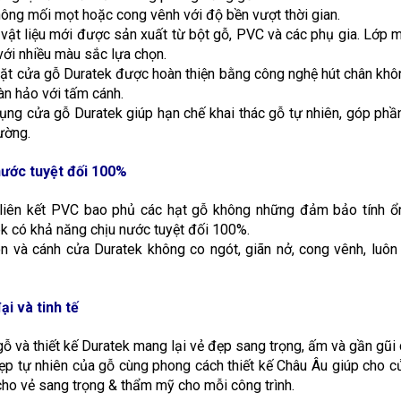
hông mối mọt hoặc cong vênh với độ bền vượt thời gian.
 vật liệu mới được sản xuất từ bột gỗ, PVC và các phụ gia. Lớp 
với nhiều màu sắc lựa chọn.
ặt cửa gỗ Duratek được hoàn thiện bằng công nghệ hút chân không
àn hảo với tấm cánh.
ụng cửa gỗ Duratek giúp hạn chế khai thác gỗ tự nhiên, góp phần
ường.
nước tuyệt đối 100%
 liên kết PVC bao phủ các hạt gỗ không những đảm bảo tính ổn
k có khả năng chịu nước tuyệt đối 100%.
n và cánh cửa Duratek không co ngót, giãn nở, cong vênh, luôn
ại và tinh tế
gỗ và thiết kế Duratek mang lại vẻ đẹp sang trọng, ấm và gần gũi
ẹp tự nhiên của gỗ cùng phong cách thiết kế Châu Âu giúp cho 
ho vẻ sang trọng & thẩm mỹ cho mỗi công trình.