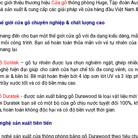
ệc giới thiệu thương hiệu
Cửa gỗ
thông phòng Huge, Tập đoàn Aust
à sản xuất & cung cấp các giải pháp về cửa hàng đầu Việt Nam
hế giới cửa gỗ chuyên nghiệp & chất lượng cao
ang đến cho bạn một thế giới cửa gỗ với đa dạng kiểu dáng, m
mỗi công trình. Bạn sẽ hoàn toàn thỏa mãn với vẻ tự nhiên của
ang lại.
ỗ Solitek
– gỗ tự nhiên được lựa chọn nghiêm ngặt, ghép nhiều
ghệ hiện đại giúp cho cánh cửa hạn chế tối đa cong vênh, co n
m ái & bền bỉ. Bề mặt hoàn thiện bởi 4 lớp sơn lót UV và 3 lớ
trầy xước tốt và có độ bền màu cao.
ỗ Duratek
- được sản xuất bằng gỗ Durawood là loại vật liệu mới
ới Duratek bạn sẽ có một bộ cửa gỗ chịu nước tuyệt đối 100%, 
a, hoàn toàn không độc hại và có độ bền vượt thời gian.
nghệ sản xuất tiên tiến
 nghệ sản xuất cửa thông phòng bằng gỗ Durawood theo tiêu chu