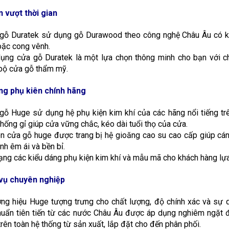
 vượt thời gian
 gỗ Duratek sử dụng gỗ Durawood theo công nghệ Châu Âu có kh
oặc cong vênh.
ụng cửa gỗ Duratek là một lựa chọn thông minh cho bạn với c
bộ cửa gỗ thẩm mỹ.
ng phụ kiên chính hãng
gỗ Huge sử dụng hệ phụ kiện kim khí của các hãng nổi tiếng tr
hống gỉ giúp cửa vững chắc, kéo dài tuổi thọ của cửa.
n cửa gỗ huge được trang bị hệ gioăng cao su cao cấp giúp cánh
nh êm ái và bền bỉ.
ạng các kiểu dáng phụ kiện kim khí và mẫu mã cho khách hàng lự
vụ chuyên nghiệp
ng hiệu Huge tượng trưng cho chất lượng, độ chính xác và sự qu
huẩn tiên tiến từ các nước Châu Âu được áp dụng nghiêm ngặt
rên toàn hệ thống từ sản xuất, lắp đặt cho đến phân phối.