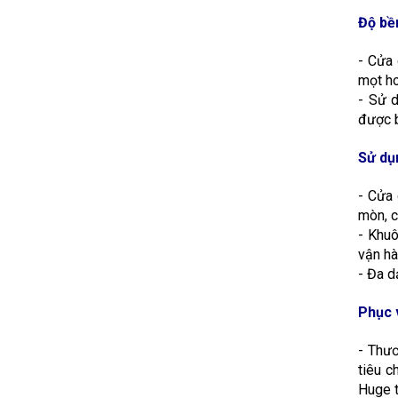
Độ bền
- Cửa
mọt h
- Sử d
được 
Sử dụ
- Cửa 
mòn, c
- Khuô
vận hà
- Đa d
Phục 
- Thươ
tiêu c
Huge t