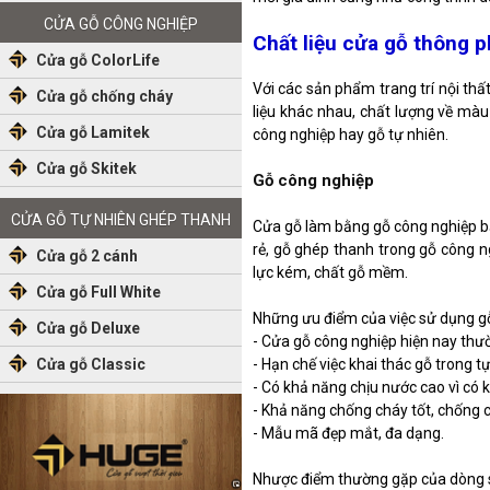
CỬA GỖ CÔNG NGHIỆP
Chất liệu cửa gỗ thông 
Cửa gỗ ColorLife
Với các sản phẩm trang trí nội thất
Cửa gỗ chống cháy
liệu khác nhau, chất lượng về màu 
Cửa gỗ Lamitek
công nghiệp hay gỗ tự nhiên.
Cửa gỗ Skitek
Gỗ công nghiệp
CỬA GỖ TỰ NHIÊN GHÉP THANH
Cửa gỗ làm bằng gỗ công nghiệp bản
rẻ, gỗ ghép thanh trong gỗ công n
Cửa gỗ 2 cánh
lực kém, chất gỗ mềm.
Cửa gỗ Full White
Những ưu điểm của việc sử dụng g
Cửa gỗ Deluxe
- Cửa gỗ công nghiệp hiện nay thườ
Cửa gỗ Classic
- Hạn chế việc khai thác gỗ trong tự
- Có khả năng chịu nước cao vì có 
- Khả năng chống cháy tốt, chống 
- Mẫu mã đẹp mắt, đa dạng.
Nhược điểm thường gặp của dòng 