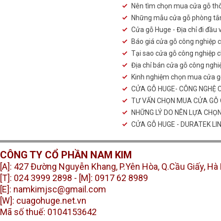
Nên tìm chọn mua cửa gỗ th
Những mẫu cửa gỗ phòng tắm
Cửa gỗ Huge - Địa chỉ đi đầu
Báo giá cửa gỗ công nghiệp 
Tại sao cửa gỗ công nghiệp 
Địa chỉ bán cửa gỗ công nghiệ
Kinh nghiệm chọn mua cửa gỗ
CỬA GỖ HUGE- CÔNG NGHỆ 
TƯ VẤN CHỌN MUA CỬA GỖ C
NHỮNG LÝ DO NÊN LỰA CHỌ
CỬA GỖ HUGE - DURATEK LI
CÔNG TY CỔ PHẦN NAM KIM
[A]: 427 Đường Nguyễn Khang, P.Yên Hòa, Q.Cầu Giấy, Hà
[T]: 024 3999 2898 -
[M]: 0917 62 8989
[E]: namkimjsc@gmail.com
[W]: cuagohuge.net.vn
Mã số thuế: 0104153642