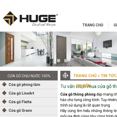
TRANG CHỦ
G
TRANG CHỦ
> TIN TỨC
CỬA GỖ CHỊU NƯỚC 100%
Cửa gỗ phòng tắm
- SỰ KIỆN
Tư vấn chọn mua cửa gỗ t
Cửa gỗ LineArt
Cửa gỗ thông phòng
đẹp mang nhi
hảo cho từng công trình. Tuy nhiên
Cửa gỗ Flatta
trình sử dụng là rất quan trọng.
Cửa gỗ Gravo
Hãy cùng tìm hiểu những thông tin
mỗi gia đình cũng như công trình 