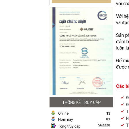
với ch
Với hệ
và đặc
Sản p
đảm bả
luôn l
Để mu
được d
Các bà
Đ
THỐNG KÊ TRUY CẬP
Đ
T
Online
13
N
Hôm nay
81
T
562220
Tổng truy cập