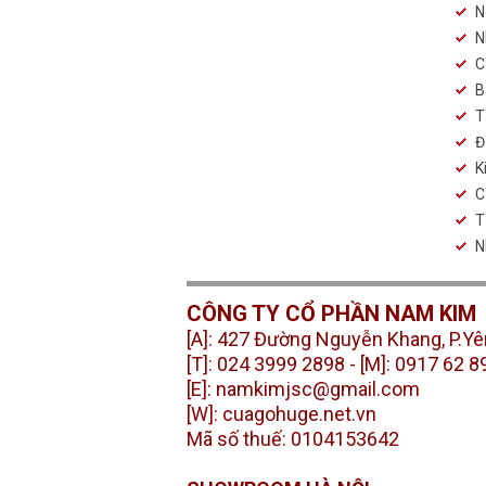
N
N
C
B
T
Đ
K
C
T
N
CÔNG TY CỔ PHẦN NAM KIM
[A]: 427 Đường Nguyễn Khang, P.Yê
[T]: 024 3999 2898 -
[M]: 0917 62 8
[E]: namkimjsc@gmail.com
[W]: cuagohuge.net.vn
Mã số thuế: 0104153642