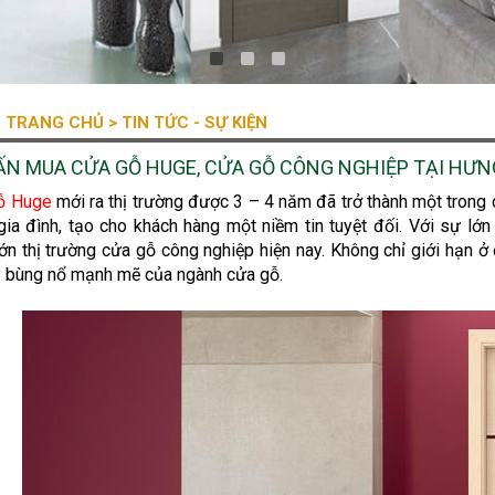
TRANG CHỦ
> TIN TỨC - SỰ KIỆN
ẤN MUA CỬA GỖ HUGE, CỬA GỖ CÔNG NGHIỆP TẠI HƯN
ỗ Huge
mới ra thị trường được 3 – 4 năm đã trở thành một trong cá
gia đình, tạo cho khách hàng một niềm tin tuyệt đối. Với sự l
ớn thị trường cửa gỗ công nghiệp hiện nay. Không chỉ giới hạn 
ỳ bùng nổ mạnh mẽ của ngành cửa gỗ.