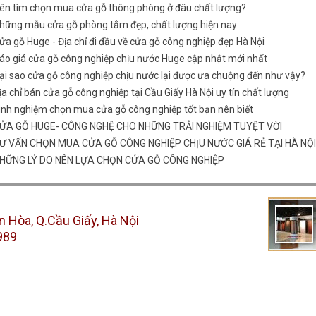
ên tìm chọn mua cửa gỗ thông phòng ở đâu chất lượng?
hững mẫu cửa gỗ phòng tắm đẹp, chất lượng hiện nay
ửa gỗ Huge - Địa chỉ đi đầu về cửa gỗ công nghiệp đẹp Hà Nội
áo giá cửa gỗ công nghiệp chịu nước Huge cập nhật mới nhất
ại sao cửa gỗ công nghiệp chịu nước lại được ưa chuộng đến như vậy?
ịa chỉ bán cửa gỗ công nghiệp tại Cầu Giấy Hà Nội uy tín chất lượng
inh nghiệm chọn mua cửa gỗ công nghiệp tốt bạn nên biết
ỬA GỖ HUGE- CÔNG NGHỆ CHO NHỮNG TRẢI NGHIỆM TUYỆT VỜI
Ư VẤN CHỌN MUA CỬA GỖ CÔNG NGHIỆP CHỊU NƯỚC GIÁ RẺ TẠI HÀ NỘI
HỮNG LÝ DO NÊN LỰA CHỌN CỬA GỖ CÔNG NGHIỆP
n Hòa, Q.Cầu Giấy, Hà Nội
989