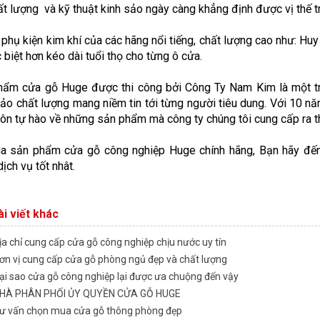
ất lượng và kỹ thuật kinh sảo ngày càng khẳng định được vị thế tr
 phụ kiện kim khí của các hãng nổi tiếng, chất lượng cao như: H
 biệt hơn kéo dài tuổi thọ cho từng ô cửa.
hẩm cửa gỗ Huge được thi công bởi Công Ty Nam Kim là một tr
o chất lượng mang niềm tin tới từng người tiêu dung. Với 10 năm
uôn tự hào về những sản phẩm mà công ty chúng tôi cung cấp ra th
a sản phẩm cửa gỗ công nghiệp Huge chính hãng, Bạn hãy đế
ịch vụ tốt nhât.
i viết khác
ịa chỉ cung cấp cửa gỗ công nghiệp chịu nước uy tín
ơn vị cung cấp cửa gỗ phòng ngủ đẹp và chất lượng
ại sao cửa gỗ công nghiệp lại được ưa chuộng đến vậy
HÀ PHÂN PHỐI ỦY QUYỀN CỬA GỖ HUGE
ư vấn chọn mua cửa gỗ thông phòng đẹp